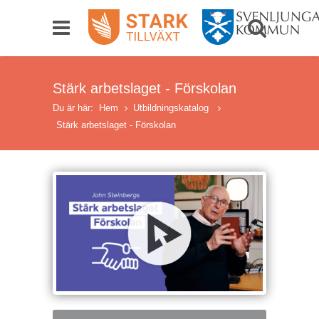
Stärk arbetslaget - Förskolan
Du är här:
Hem
Utbildningskatalog
Stärk arbetslaget - Förskolan