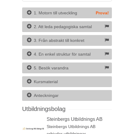
1. Motorn till utveckling
Prova!
2. Att leda pedagogiska samtal
3. Från abstrakt till konkret
4. En enkel struktur för samtal
5. Besök varandra
Kursmaterial
Anteckningar
Utbildningsbolag
Steinbergs Utbildnings AB
Steinbergs Utbildnings AB
erbjuder utbildningar,