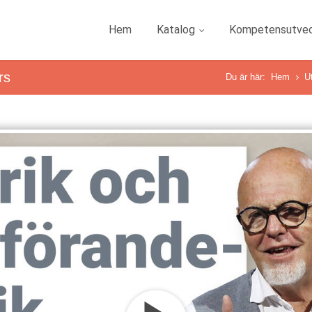
Hem
Katalog
Kompetensutvec
rs
Du är här:
Hem
U