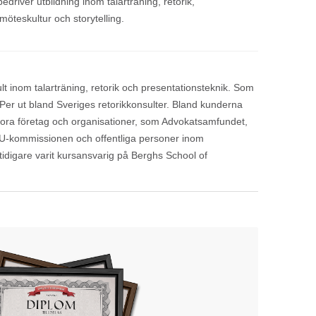
river utbildning inom talarträning, retorik,
möteskultur och storytelling.
t inom talarträning, retorik och presentationsteknik. Som
r Per ut bland Sveriges retorikkonsulter. Bland kunderna
tora företag och organisationer, som Advokatsamfundet,
EU-kommissionen och offentliga personer inom
 tidigare varit kursansvarig på Berghs School of