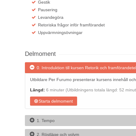
Gestik
Pausering
Levandegöra
Retoriska frågor inför framförandet
Uppvärmningsövningar
Delmoment
0. Introduktion till kursen Retorik och framförandet
Utbildare Per Furumo presenterar kursens innehåll och
Längd:
6 minuter
(Utbildningens totala längd: 52 minut
Starta delmoment
1. Tempo
2. Röstläge och volym