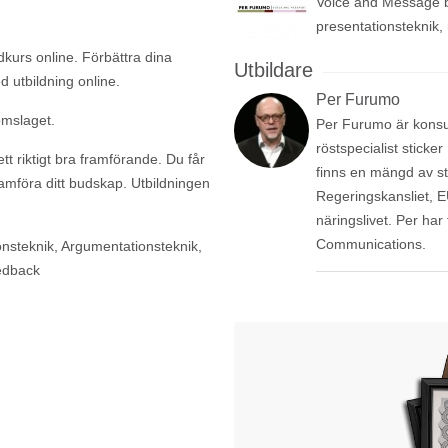
Voice and Message bed
presentationsteknik, 
kurs online. Förbättra dina
Utbildare
d utbildning online.
Per Furumo
mslaget.
Per Furumo är konsul
röstspecialist sticke
ett riktigt bra framförande. Du får
finns en mängd av s
ramföra ditt budskap. Utbildningen
Regeringskansliet, 
näringslivet. Per har
Communications.
nsteknik, Argumentationsteknik,
eedback