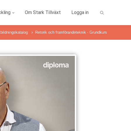
kling
Om Stark Tillväxt
Logga in
tbildningskatalog
Retorik och framförandeteknik - Grundkurs