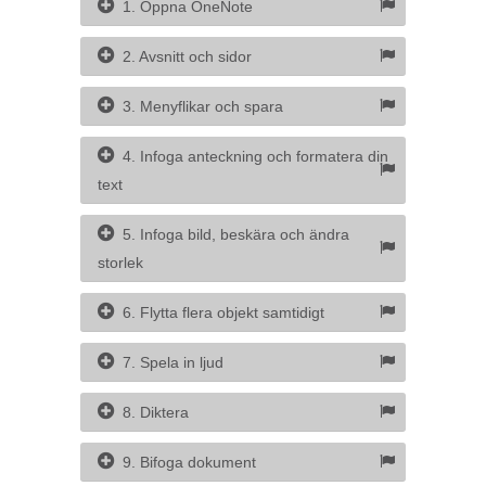
1. Öppna OneNote
2. Avsnitt och sidor
3. Menyflikar och spara
4. Infoga anteckning och formatera din
text
5. Infoga bild, beskära och ändra
storlek
6. Flytta flera objekt samtidigt
7. Spela in ljud
8. Diktera
9. Bifoga dokument