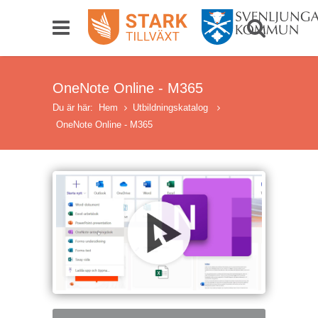
OneNote Online - M365
Du är här:
Hem
Utbildningskatalog
OneNote Online - M365