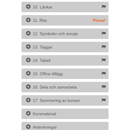
10. Länkar
11. Rita
Prova!
12. Symboler och emojis
13. Taggar
14. Tabell
15. Office-tillägg
16. Dela och samarbeta
17. Summering av kursen
Kursmaterial
Anteckningar