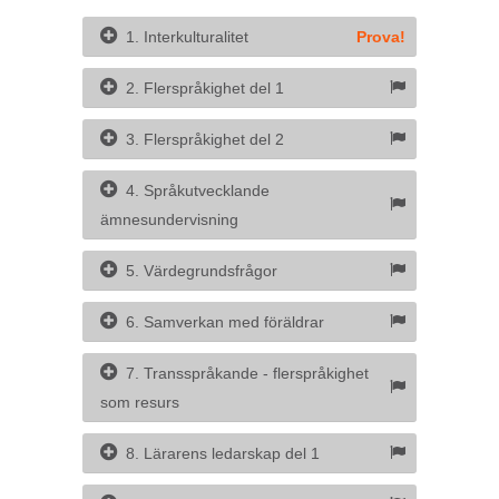
1. Interkulturalitet
Prova!
2. Flerspråkighet del 1
3. Flerspråkighet del 2
4. Språkutvecklande
ämnesundervisning
5. Värdegrundsfrågor
6. Samverkan med föräldrar
7. Transspråkande - flerspråkighet
som resurs
8. Lärarens ledarskap del 1