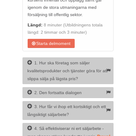
kursens innehåll och upplägg samt går
igenom de stora utmaningarna med
försäljning till offentlig sektor.
Längd:
8 minuter
(Utbildningens totala
längd: 2 timmar och 3 minuter)
Starta delmoment
1. Hur ska företag som säljer
kvalitetsprodukter och tjänster göra för att
slippa sälja på lägsta pris?
2. Den fortsatta dialogen
3. Hur får vi ihop ett kortsiktigt och ett
långsiktigt säljarbete?
4. Så effektiviserar ni ert säljarbete -