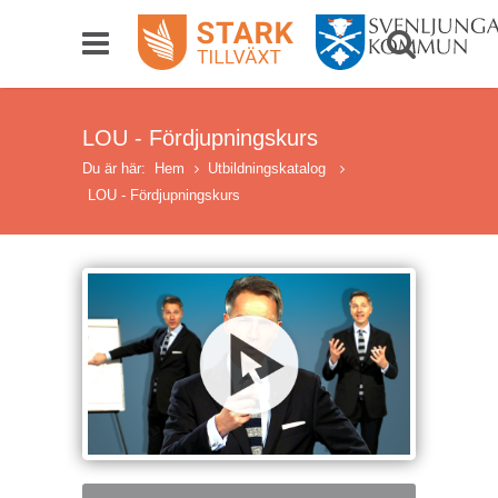
LOU - Fördjupningskurs
Du är här:
Hem
Utbildningskatalog
LOU - Fördjupningskurs