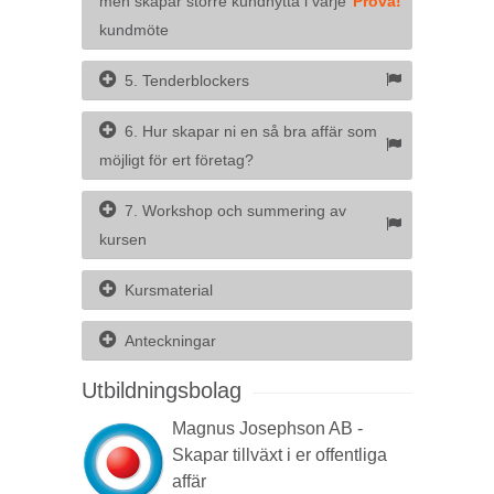
men skapar större kundnytta i varje
Prova!
kundmöte
5. Tenderblockers
6. Hur skapar ni en så bra affär som
möjligt för ert företag?
7. Workshop och summering av
kursen
Kursmaterial
Anteckningar
Utbildningsbolag
Magnus Josephson AB -
Skapar tillväxt i er offentliga
affär