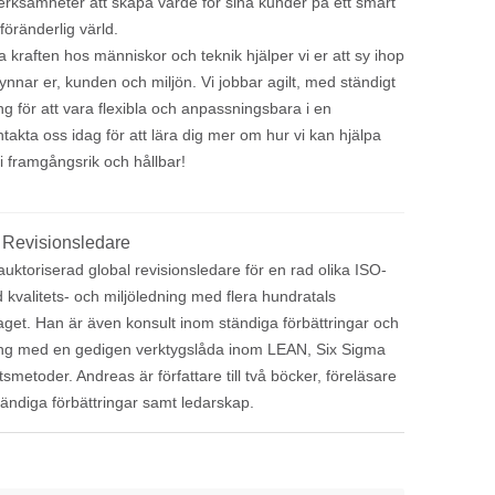
verksamheter att skapa värde för sina kunder på ett smart
 föränderlig värld.
kraften hos människor och teknik hjälper vi er att sy ihop
gynnar er, kunden och miljön. Vi jobbar agilt, med ständigt
ng för att vara flexibla och anpassningsbara i en
ntakta oss idag för att lära dig mer om hur vi kan hjälpa
i framgångsrik och hållbar!
 Revisionsledare
ktoriserad global revisionsledare för en rad olika ISO-
 kvalitets- och miljöledning med flera hundratals
aget. Han är även konsult inom ständiga förbättringar och
ng med en gedigen verktygslåda inom LEAN, Six Sigma
smetoder. Andreas är författare till två böcker, föreläsare
tändiga förbättringar samt ledarskap.