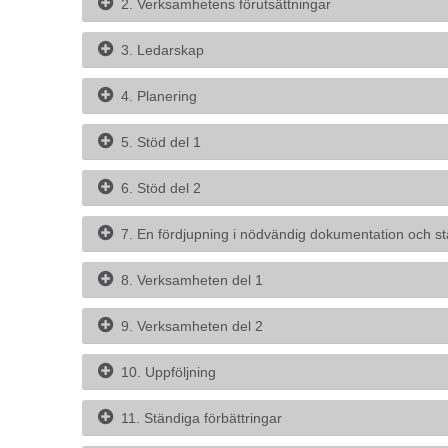
2. Verksamhetens förutsättningar
3. Ledarskap
4. Planering
5. Stöd del 1
6. Stöd del 2
7. En fördjupning i nödvändig dokumentation och st
8. Verksamheten del 1
9. Verksamheten del 2
10. Uppföljning
11. Ständiga förbättringar