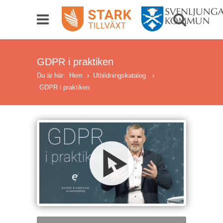
GDPR i praktiken
Du är här:
Hem
Utbildningskatalog
GDPR i praktiken