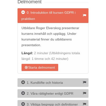
Delmoment
0. Introduktion till kursen GDPR i
praktiken
Utbildare Roger Elverskog presenterar
kursens innehåll och upplägg. Under
kursmaterial finner du utbildarens
presentation.
Längd:
2 minuter
(Utbildningens totala
längd: 1 timme och 42 minuter)
Starta delmoment
1. Kundlöfte och historia
2. Våra rättigheter enligt GDPR
3. Viktiga begrepp och definitioner