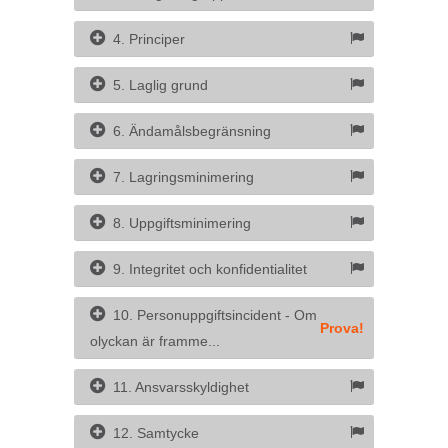
4. Principer
5. Laglig grund
6. Ändamålsbegränsning
7. Lagringsminimering
8. Uppgiftsminimering
9. Integritet och konfidentialitet
10. Personuppgiftsincident - Om
Prova!
olyckan är framme...
11. Ansvarsskyldighet
12. Samtycke