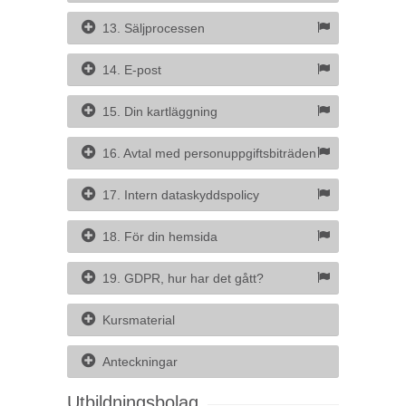
13. Säljprocessen
14. E-post
15. Din kartläggning
16. Avtal med personuppgiftsbiträden
17. Intern dataskyddspolicy
18. För din hemsida
19. GDPR, hur har det gått?
Kursmaterial
Anteckningar
Utbildningsbolag